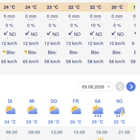
24 °C
24 °C
23 °C
22 °C
22 °C
20 °C
18 
Kings
0 mm
0 mm
0 mm
0 mm
0 mm
0 mm
0 
0 %
0 %
0 %
0 %
10 %
0 %
10
NO
NO
NO
NO
NO
NO
12 km/h
12 km/h
12 km/h
13 km/h
12 km/h
10 km/h
9 k
Böe:
Böe:
Böe:
Böe:
Böe:
Böe:
Bö
atacamas
65 km/h
65 km/h
58 km/h
58 km/h
58 km/h
58 km/h
58 k
ICARAGUA
nagua
DI
MI
DO
FR
SA
SO
24 °C
24 °C
26 °C
26 °C
25 °C
22 °C
06:00
09:00
12:00
15:00
18:00
21:00
San José
COSTA RICA