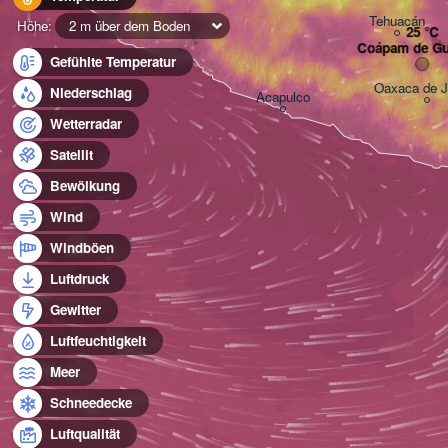
Tehuacán
Höhe:
2 m über dem Boden
Coápam de Gu
Gefühlte Temperatur
Oaxaca de J
Niederschlag
Acapulco
Wetterradar
Satellit
Bewölkung
Wind
Windböen
Luftdruck
Gewitter
Luftfeuchtigkeit
Meer
Schneedecke
Luftqualität