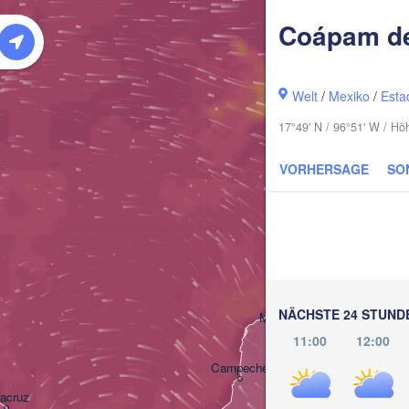
Coápam de
Welt
/
Mexiko
/
Esta
17°49' N / 96°51' W / H
VORHERSAGE
SO
Cancú
NÄCHSTE 24 STUND
Mérida
11:00
12:00
Campeche
racruz