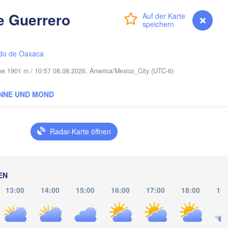
 Guerrero
Port Saint Lucie
Anmelden
Premium
myVentusky
Vorhersage
Cape Coral
do de Oaxaca
Miami
öhe 1901 m / 10:57 08.08.2026, America/Mexico_City (UTC-6)
Nassau
NNE UND MOND
La Habana
Radar-Karte öffnen
Pinar del Río
Santa Clara
Ciego de Ávila
KUBA
Camagüey
n
EN
H
13:00
14:00
15:00
16:00
17:00
18:00
19: