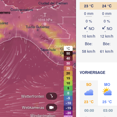
Ciudad del Carmen
Chetumal
23 °C
24 °C
Coatzacoalcos
errero
0 mm
0 mm
T
0 %
0 %
uárez
BELIZE
Tuxtla Gutiérrez
NO
NO
10 km/h
12 km/h
San Pedro Sula
Böe:
Böe:
GUATEMALA
°C
Ciudad de 

Tapachula
C
58 km/h
61 km/h
Guatemala
50
HONDURAS
40
Tegucigalpa
30
San Salvador
25
VORHERSAGE
20
15
N
10
Ma
SO
MO
5
0
Wetterfronten
−5
23 °C
25 °C
−10
Webkameras
−15
00:00
03:00
−20
Windanimation: