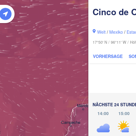
Cinco de 
Welt
/
Mexiko
/
Esta
17°50' N / 96°11' W / Hö
VORHERSAGE
SO
Cancún
NÄCHSTE 24 STUND
Mérida
14:00
15:00
Campeche
z