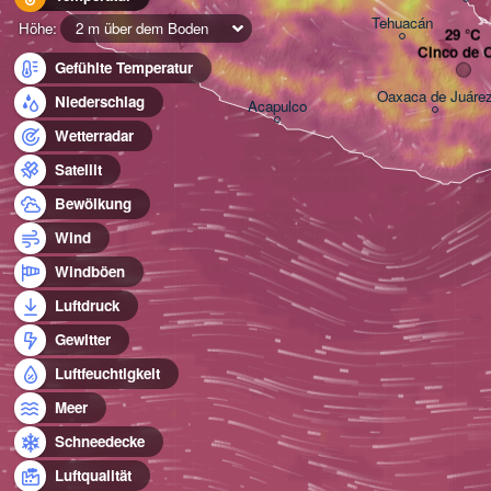
Tehuacán
Höhe:
2 m über dem Boden
Cinco de 
Gefühlte Temperatur
Oaxaca de Juáre
Niederschlag
Acapulco
Wetterradar
Satellit
Bewölkung
Wind
Windböen
Luftdruck
Gewitter
Luftfeuchtigkeit
Meer
Schneedecke
Luftqualität