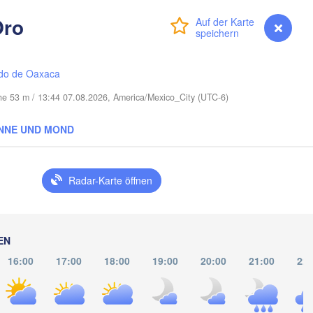
Oro
Port Saint Lucie
Anmelden
Premium
myVentusky
Vorhersage
Cape Coral
do de Oaxaca
Miami
he 53 m / 13:44 07.08.2026, America/Mexico_City (UTC-6)
Nassau
NNE UND MOND
La Habana
Radar-Karte öffnen
Pinar del Río
Santa Clara
Ciego de Ávila
KUBA
Camagüey
EN
Holgu
16:00
17:00
18:00
19:00
20:00
21:00
22: