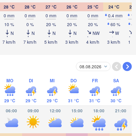
28 °C
28 °C
27 °C
26 °C
25 °C
24 °C
24 
Kingston
0 mm
0 mm
0 mm
0 mm
0 mm
0.4 mm
1
10 %
0 %
20 %
20 %
20 %
60 %
6
N
N
N
N
NW
W
7 km/h
7 km/h
5 km/h
3 km/h
4 km/h
3 km/h
1 k
amas
MO
DI
MI
DO
FR
SA
RAGUA
a
29 °C
29 °C
29 °C
31 °C
31 °C
30 °C
06:00
09:00
12:00
15:00
18:00
21:00
San José
COSTA RICA