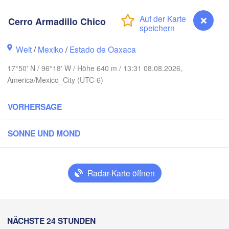
Reynosa
Cerro Armadillo Chico
Monterrey
Welt
/
Mexiko
/
Estado de Oaxaca
17°50' N / 96°18' W / Höhe 640 m / 13:31 08.08.2026,
Ciudad Victoria
America/Mexico_City (UTC-6)
VORHERSAGE
Tampico
uis Potosí
SONNE UND MOND
Querétaro
Poza Rica
Radar-Karte öffnen
Ciudad de México
Veracruz
Ciudad del 
Tehuacán
Coatzacoalcos
Cerro Armadillo Chico
NÄCHSTE 24 STUNDEN