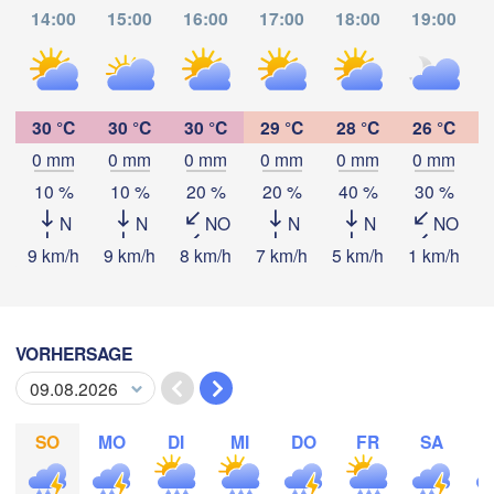
14:00
15:00
16:00
17:00
18:00
19:00
Oaxaca de Juárez
Acapulco
Tuxtla Gutiérrez
G
30 °C
30 °C
30 °C
29 °C
28 °C
26 °C
Tapachula
0 mm
0 mm
0 mm
0 mm
0 mm
0 mm
App herunterladen
10 %
10 %
20 %
20 %
40 %
30 %
N
N
NO
N
N
NO
Temperatur
9 km/h
9 km/h
8 km/h
7 km/h
5 km/h
1 km/h
3
2 m über dem Boden
VORHERSAGE
Mi
Do
Fr
Sa
So
Mo
Di
05. Aug
06. Aug
07. Aug
08. Aug
09. Aug
10. Aug
11. Aug
SO
MO
DI
MI
DO
FR
SA
17
18
19
20
21
22
23
:00
:00
:00
:00
:00
:00
:00