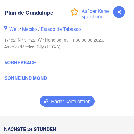
Plan de Guadalupe
Welt
/
Mexiko
/
Estado de Tabasco
17°52' N / 91°22' W / Höhe 38 m / 11:30 08.08.2026,
America/Mexico_City (UTC-6)
VORHERSAGE
SONNE UND MOND
Cancú
Mérida
Radar-Karte öffnen
Campeche
acruz
Ciudad del Carmen
Chetumal
Coatzacoalcos
Plan de Guadalupe
NÄCHSTE 24 STUNDEN