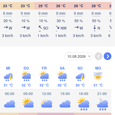
23 °C
23 °C
25 °C
26 °C
28 °C
28 °C
29 
Kingston
0 mm
0 mm
0 mm
0 mm
0 mm
0 mm
0 
20 %
10 %
10 %
30 %
50 %
50 %
50
W
W
SO
NW
W
N
3 km/h
3 km/h
1 km/h
1 km/h
3 km/h
3 km/h
6 k
as
MI
DO
FR
SA
SO
MO
GUA
31 °C
32 °C
32 °C
30 °C
30 °C
31 °C
06:00
09:00
12:00
15:00
18:00
21:00
San José
COSTA RICA