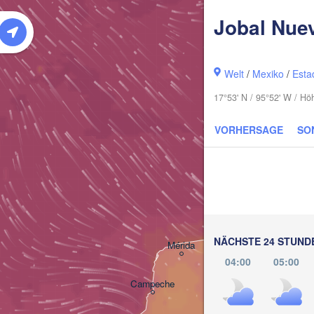
Jobal Nue
Welt
/
Mexiko
/
Esta
17°53' N / 95°52' W / Hö
VORHERSAGE
SO
Cancún
NÄCHSTE 24 STUND
Mérida
04:00
05:00
Campeche