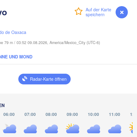
vo
Port Saint Lucie
Anmelden
Premium
myVentusky
Vorhersage
Cape Coral
do de Oaxaca
Miami
he 79 m / 03:52 09.08.2026, America/Mexico_City (UTC-6)
Nassau
NNE UND MOND
La Habana
Radar-Karte öffnen
Pinar del Río
Santa Clara
Ciego de Ávila
KUBA
Camagüey
EN
Holguín
06:00
07:00
08:00
09:00
10:00
11:00
12: