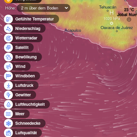
Tehuacán
Höhe:
2 m über dem Boden
H
Jobal Nue
Gefühlte Temperatur
Oaxaca de Juárez
Niederschlag
Acapulco
Wetterradar
Satellit
Bewölkung
Wind
Windböen
Luftdruck
Gewitter
Luftfeuchtigkeit
Meer
Schneedecke
Luftqualität