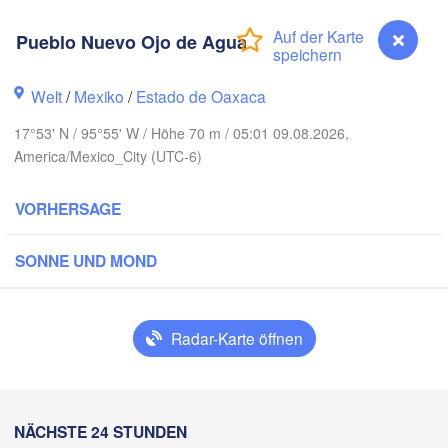
Reynosa
Pueblo Nuevo Ojo de Agua
onterrey
Welt
/
Mexiko
/
Estado de Oaxaca
17°53' N / 95°55' W / Höhe 70 m / 05:01 09.08.2026,
Ciudad Victoria
America/Mexico_City (UTC-6)
VORHERSAGE
Tampico
 Potosí
SONNE UND MOND
uerétaro
Poza Rica
Radar-Karte öffnen
C
Ciudad de México
Veracruz
Ciudad del Ca
Tehuacán
Coatzacoalcos
Pueblo Nuevo Ojo de Agua
NÄCHSTE 24 STUNDEN