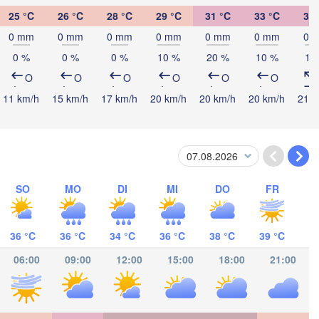
Jérémie
Port-au-Prin
25 °C
26 °C
28 °C
29 °C
31 °C
33 °C
34 
Kingston
0 mm
0 mm
0 mm
0 mm
0 mm
0 mm
0 
0 %
0 %
0 %
10 %
20 %
10 %
10
O
O
O
O
O
O
11 km/h
15 km/h
17 km/h
20 km/h
20 km/h
20 km/h
21 k
SO
MO
DI
MI
DO
FR
36 °C
36 °C
34 °C
36 °C
38 °C
39 °C
T
Riohacha
06:00
09:00
12:00
15:00
18:00
21:00
Mara
Valledupar