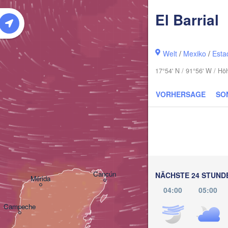
El Barrial
Cape Cor
Welt
/
Mexiko
/
Esta
17°54' N / 91°56' W / Hö
VORHERSAGE
SO
La Habana
Pinar del Río
Cancún
NÄCHSTE 24 STUND
Mérida
04:00
05:00
Campeche