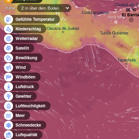
Ciudad del 
Tehuacán
Höhe:
2 m über dem Boden
T
H
Coatzacoalcos
El Barria
Gefühlte Temperatur
Oaxaca de Juárez
Niederschlag
Acapulco
Tuxtla Gutiérrez
Wetterradar
Satellit
G
Bewölkung
Tapachula
Wind
Windböen
Luftdruck
Gewitter
Luftfeuchtigkeit
Meer
Schneedecke
Luftqualität