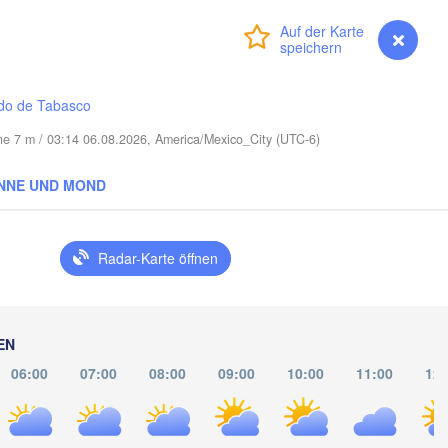
Port Saint Lucie
Anmelden
Premium
myVentusky
Vorhersage
al
do de Tabasco
Miami
he 7 m / 03:14 06.08.2026, America/Mexico_City (UTC-6)
Nassau
NNE UND MOND
Radar-Karte öffnen
Santa Clara
Ciego de Ávila
KUBA
Camagüey
EN
Holguín
06:00
07:00
08:00
09:00
10:00
11:00
12:
HAITI