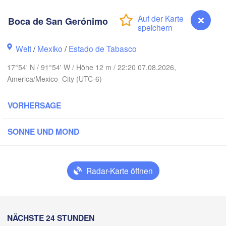
Boca de San Gerónimo
Welt
/
Mexiko
/
Estado de Tabasco
17°54' N / 91°54' W / Höhe 12 m / 22:20 07.08.2026,
America/Mexico_City (UTC-6)
VORHERSAGE
SONNE UND MOND
Ca
Mérida
a
T
Radar-Karte öffnen
Campeche
Veracruz
Ciudad del Carmen
Chetumal
n
Coatzacoalcos
Boca de San Gerónimo
NÄCHSTE 24 STUNDEN
H