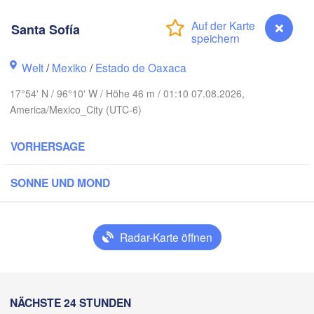
Reynosa
Santa Sofía
Monterrey
Welt
/
Mexiko
/
Estado de Oaxaca
17°54' N / 96°10' W / Höhe 46 m / 01:10 07.08.2026,
Ciudad Victoria
America/Mexico_City (UTC-6)
VORHERSAGE
Tampico
is Potosí
SONNE UND MOND
Querétaro
Poza Rica
Radar-Karte öffnen
Ciudad de México
Veracruz
Ciudad del C
Tehuacán
H
Coatzacoalcos
Santa Sofía
NÄCHSTE 24 STUNDEN