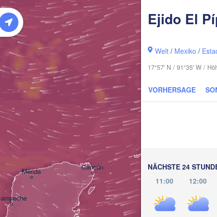
Ejido El Pí
P
Cape Coral
Welt
/
Mexiko
/
Esta
17°57' N / 91°35' W / Hö
VORHERSAGE
SO
La Habana
Pinar del Río
NÄCHSTE 24 STUND
Cancún
Mérida
11:00
12:00
ampeche