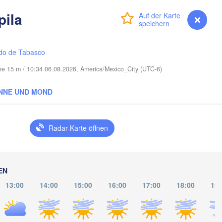
pila
Anmelden
Premium
myVentusky
Vorhersage
ort Saint Lucie
do de Tabasco
Miami
he 15 m / 10:34 06.08.2026, America/Mexico_City (UTC-6)
Nassau
NNE UND MOND
Radar-Karte öffnen
Santa Clara
Ciego de Ávila
KUBA
Camagüey
EN
Holguín
13:00
14:00
15:00
16:00
17:00
18:00
19: