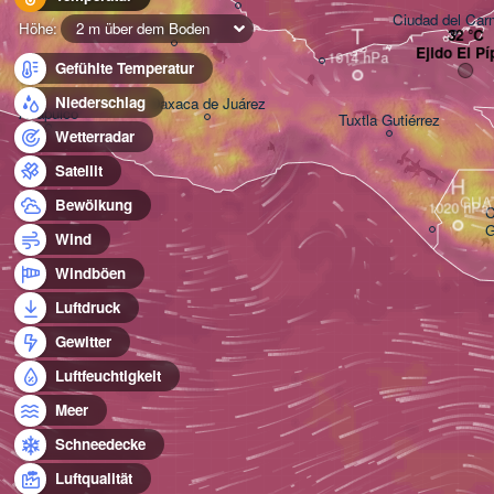
Ciudad del Ca
Höhe:
2 m über dem Boden
Tehuacán
T
Ejido El Pí
Gefühlte Temperatur
Niederschlag
Oaxaca de Juárez
Acapulco
Tuxtla Gutiérrez
Wetterradar
Satellit
H
GUA
Bewölkung
C
G
Wind
Windböen
Luftdruck
Gewitter
Luftfeuchtigkeit
Meer
Schneedecke
Luftqualität