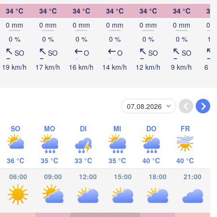
HAITI
DO
Jérémie
Port-au-Prince
34 °C
34 °C
34 °C
34 °C
34 °C
34 °C
32 
Kingston
0 mm
0 mm
0 mm
0 mm
0 mm
0 mm
0 
0 %
0 %
0 %
0 %
0 %
0 %
10
SO
SO
O
O
SO
SO
19 km/h
17 km/h
16 km/h
14 km/h
12 km/h
9 km/h
6 k
SO
MO
DI
MI
DO
FR
36 °C
35 °C
33 °C
35 °C
40 °C
40 °C
Riohacha
06:00
09:00
12:00
15:00
18:00
21:00
Barranquilla
Maraca
Valledupar