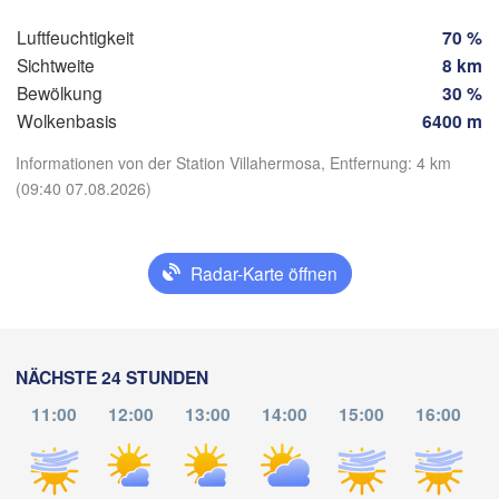
xaca de Juárez
Luftfeuchtigkeit
70 %
BELIZE
Tuxtla Gutiérrez
Sichtweite
8 km
Bewölkung
30 %
San Pedr
Wolkenbasis
6400 m
GUATEMALA
Ciudad de 

Tapachula
Guatemala
Informationen von der Station Villahermosa, Entfernung: 4 km
H
(09:40 07.08.2026)
T
App herunterladen
San Salvador
Temperatur
Radar-Karte öffnen
2 m über dem Boden
Di
Mi
Do
Fr
Sa
So
Mo
NÄCHSTE 24 STUNDEN
04. Aug
05. Aug
06. Aug
07. Aug
08. Aug
09. Aug
10. Aug
11:00
12:00
13:00
14:00
15:00
16:00
13
14
15
16
17
18
19
:00
:00
:00
:00
:00
:00
:00
T