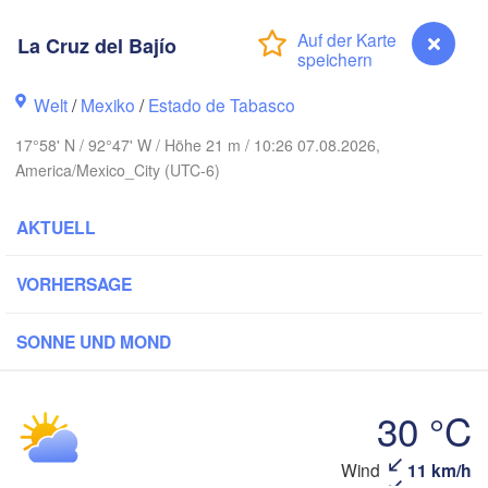
a
La Cruz del Bajío
Welt
/
Mexiko
/
Estado de Tabasco
17°58' N / 92°47' W / Höhe 21 m / 10:26 07.08.2026,
America/Mexico_City (UTC-6)
AKTUELL
ico
VORHERSAGE
Mérida
a Rica
SONNE UND MOND
Campeche
Veracruz
30 °C
Ciudad del Carmen
Chetum
huacán
Coatzacoalcos
Wind
11 km/h
La Cruz del Bajío