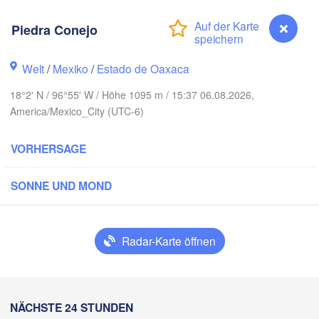
Reynosa
Piedra Conejo
Monterrey
Welt
/
Mexiko
/
Estado de Oaxaca
O
18°2' N / 96°55' W / Höhe 1095 m / 15:37 06.08.2026,
Ciudad Victoria
America/Mexico_City (UTC-6)
VORHERSAGE
Tampico
an Luis Potosí
SONNE UND MOND
eón
Querétaro
Poza Rica
Radar-Karte öffnen
Ciudad de México
Veracruz
Ciudad 
Tehuacán
Coatzacoalcos
Piedra Conejo
NÄCHSTE 24 STUNDEN