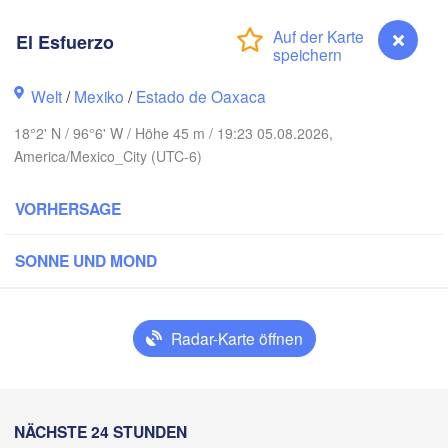
Reynosa
El Esfuerzo
Monterrey
Welt
/
Mexiko
/
Estado de Oaxaca
18°2' N / 96°6' W / Höhe 45 m / 19:23 05.08.2026,
Ciudad Victoria
America/Mexico_City (UTC-6)
VORHERSAGE
Tampico
s Potosí
SONNE UND MOND
Querétaro
Poza Rica
Radar-Karte öffnen
Ciudad de México
Veracruz
Ciudad del C
Tehuacán
Coatzacoalcos
El Esfuerzo
NÄCHSTE 24 STUNDEN