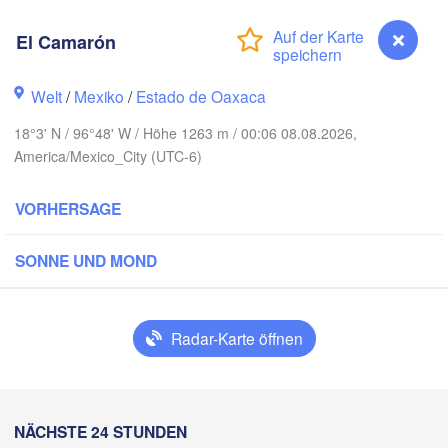
El Camarón
Reynosa
Monterrey
Welt
/
Mexiko
/
Estado de Oaxaca
18°3' N / 96°48' W / Höhe 1263 m / 00:06 08.08.2026,
America/Mexico_City (UTC-6)
Ciudad Victoria
VORHERSAGE
Tampico
n Luis Potosí
SONNE UND MOND
eón
Querétaro
Poza Rica
Radar-Karte öffnen
Ciudad de México
Veracruz
Ciudad d
Tehuacán
El Camarón
Coatzacoalcos
NÄCHSTE 24 STUNDEN