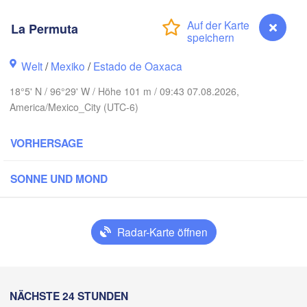
La Permuta
Reynosa
Monterrey
Welt
/
Mexiko
/
Estado de Oaxaca
18°5' N / 96°29' W / Höhe 101 m / 09:43 07.08.2026,
H
America/Mexico_City (UTC-6)
Ciudad Victoria
VORHERSAGE
Tampico
Luis Potosí
SONNE UND MOND
n
Querétaro
Poza Rica
Radar-Karte öffnen
Ciudad de México
Veracruz
Ciudad del
Tehuacán
T
La Permuta
NÄCHSTE 24 STUNDEN
Coatzacoalcos