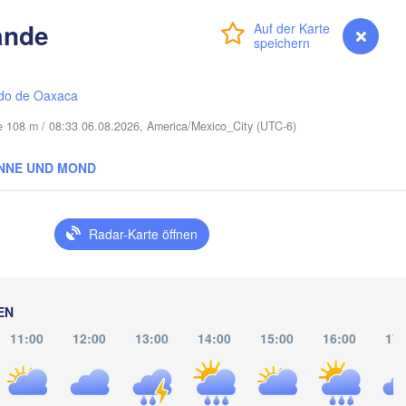
ande
Anmelden
Premium
myVentusky
Vorhersage
Port Saint Lucie
Cape Coral
do de Oaxaca
Miami
e 108 m / 08:33 06.08.2026, America/Mexico_City (UTC-6)
Nassau
NNE UND MOND
La Habana
Radar-Karte öffnen
Pinar del Río
Santa Clara
Ciego de Ávila
KUBA
Camagüey
EN
Hol
11:00
12:00
13:00
14:00
15:00
16:00
17: