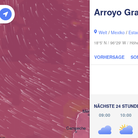
Arroyo Gr
Welt
/
Mexiko
/
Esta
18°5' N / 96°29' W / Höh
VORHERSAGE
SO
NÄCHSTE 24 STUND
Cancún
Mérida
09:00
10:00
Campeche
ruz