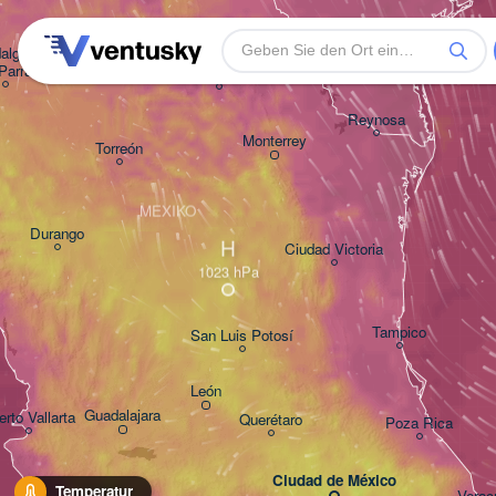
Corpus Christi
Nuevo Laredo
algo 

Parral
Monclova
Reynosa
Monterrey
Torreón
MEXIKO
Durango
H
Ciudad Victoria
Tampico
San Luis Potosí
León
Guadalajara
rto Vallarta
Querétaro
Poza Rica
Ciudad de México
Temperatur
Colima
Verac