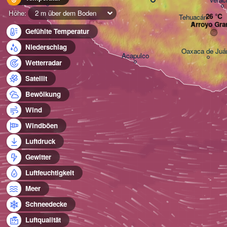
Höhe:
2 m über dem Boden
Tehuacán
Arroyo Gra
Gefühlte Temperatur
Niederschlag
Oaxaca de Juá
Acapulco
Wetterradar
Satellit
Bewölkung
Wind
Windböen
Luftdruck
Gewitter
Luftfeuchtigkeit
Meer
Schneedecke
Luftqualität