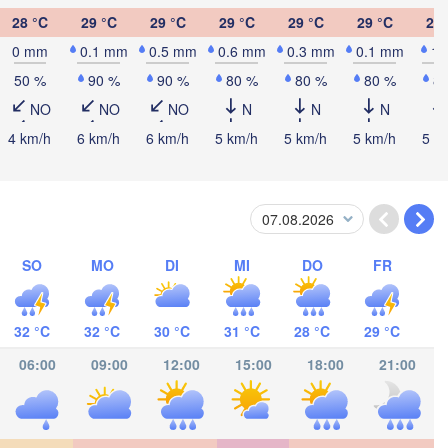
28 °C
29 °C
29 °C
29 °C
29 °C
29 °C
28 
0 mm
0.1 mm
0.5 mm
0.6 mm
0.3 mm
0.1 mm
1
Kingsto
50 %
90 %
90 %
80 %
80 %
80 %
8
NO
NO
NO
N
N
N
4 km/h
6 km/h
6 km/h
5 km/h
5 km/h
5 km/h
5 k
acamas
SO
MO
DI
MI
DO
FR
CARAGUA
32 °C
32 °C
30 °C
31 °C
28 °C
29 °C
gua
06:00
09:00
12:00
15:00
18:00
21:00
San José
COSTA RICA