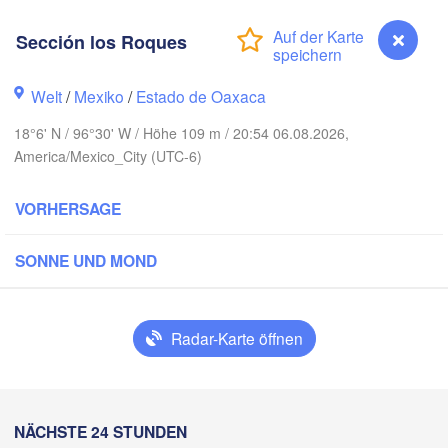
lova
Sección los Roques
Reynosa
Monterrey
Welt
/
Mexiko
/
Estado de Oaxaca
18°6' N / 96°30' W / Höhe 109 m / 20:54 06.08.2026,
America/Mexico_City (UTC-6)
Ciudad Victoria
VORHERSAGE
Tampico
Luis Potosí
SONNE UND MOND
n
Querétaro
Poza Rica
Radar-Karte öffnen
Ciudad de México
Veracruz
Ciudad de
Tehuacán
T
Sección los Roques
NÄCHSTE 24 STUNDEN
Coatzacoalcos