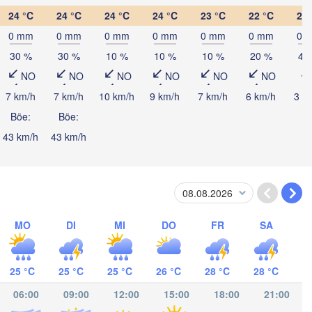
24 °C
24 °C
24 °C
24 °C
23 °C
22 °C
21 
0 mm
0 mm
0 mm
0 mm
0 mm
0 mm
0 
Kingsto
30 %
30 %
10 %
10 %
10 %
20 %
40
NO
NO
NO
NO
NO
NO
7 km/h
7 km/h
10 km/h
9 km/h
7 km/h
6 km/h
3 k
Böe:
Böe:
43 km/h
43 km/h
tacamas
MO
DI
MI
DO
FR
SA
CARAGUA
gua
25 °C
25 °C
25 °C
26 °C
28 °C
28 °C
06:00
09:00
12:00
15:00
18:00
21:00
San José
COSTA RICA