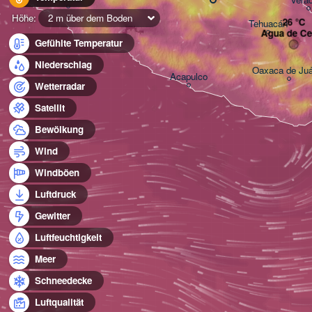
Höhe:
2 m über dem Boden
Tehuacán
Agua de Ce
Gefühlte Temperatur
Niederschlag
Oaxaca de Ju
Acapulco
Wetterradar
Satellit
Bewölkung
Wind
Windböen
Luftdruck
Gewitter
Luftfeuchtigkeit
Meer
Schneedecke
Luftqualität