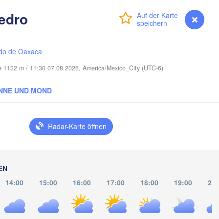
edro
Anmelden
Premium
myVentusky
Vorhersage
Port Saint Lucie
Cape Coral
do de Oaxaca
Miami
he 1132 m / 11:30 07.08.2026, America/Mexico_City (UTC-6)
Nassau
NNE UND MOND
La Habana
Radar-Karte öffnen
Pinar del Río
Santa Clara
Ciego de Ávila
KUBA
Camagüey
EN
Ho
14:00
15:00
16:00
17:00
18:00
19:00
20: