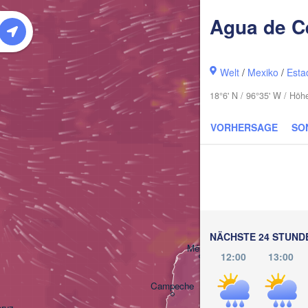
Agua de C
Welt
/
Mexiko
/
Esta
18°6' N / 96°35' W / Hö
VORHERSAGE
SO
NÄCHSTE 24 STUND
Cancún
Mérida
12:00
13:00
Campeche
cruz