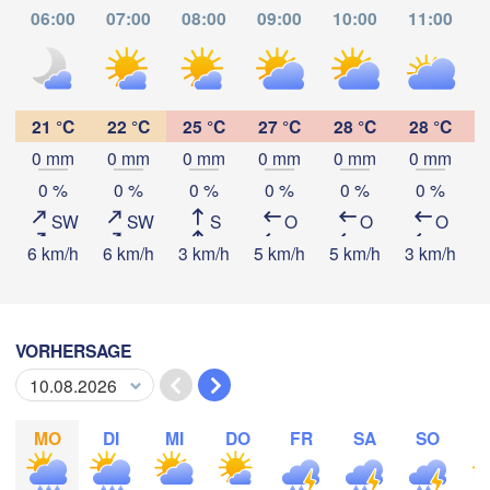
06:00
07:00
08:00
09:00
10:00
11:00
Oaxaca de Juárez
Acapulco
Tuxtla Gutiérrez
21 °C
22 °C
25 °C
27 °C
28 °C
28 °C
Tapachul
0 mm
0 mm
0 mm
0 mm
0 mm
0 mm
App herunterladen
0 %
0 %
0 %
0 %
0 %
0 %
H
SW
SW
S
O
O
O
Temperatur
6 km/h
6 km/h
3 km/h
5 km/h
5 km/h
3 km/h
5
2 m über dem Boden
VORHERSAGE
Do
Fr
Sa
So
Mo
Di
Mi
06. Aug
07. Aug
08. Aug
09. Aug
10. Aug
11. Aug
12. Aug
MO
DI
MI
DO
FR
SA
SO
08
09
10
11
12
13
14
:00
:00
:00
:00
:00
:00
:00