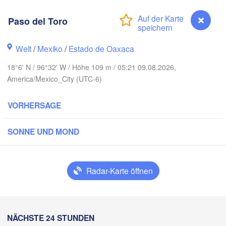
clova
Paso del Toro
Reynosa
Monterrey
Welt
/
Mexiko
/
Estado de Oaxaca
18°6' N / 96°32' W / Höhe 109 m / 05:21 09.08.2026,
H
America/Mexico_City (UTC-6)
Ciudad Victoria
VORHERSAGE
Tampico
Luis Potosí
SONNE UND MOND
n
Querétaro
Poza Rica
Radar-Karte öffnen
Ciudad de México
Veracruz
Ciudad de
Tehuacán
Paso del Toro
NÄCHSTE 24 STUNDEN
Coatzacoalcos