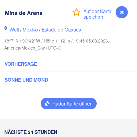
nclova
Mina de Arena
Reynosa
Monterrey
Welt
/
Mexiko
/
Estado de Oaxaca
18°7' N / 96°42' W / Höhe 1112 m / 19:45 05.08.2026,
America/Mexico_City (UTC-6)
Ciudad Victoria
VORHERSAGE
Tampico
 Luis Potosí
SONNE UND MOND
ón
Querétaro
Poza Rica
Radar-Karte öffnen
Ciudad de México
Veracruz
Ciudad d
Tehuacán
Mina de Arena
NÄCHSTE 24 STUNDEN
Coatzacoalcos