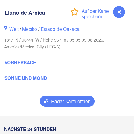
nclova
Llano de Árnica
Reynosa
Monterrey
Welt
/
Mexiko
/
Estado de Oaxaca
18°7' N / 96°44' W / Höhe 967 m / 05:05 09.08.2026,
H
America/Mexico_City (UTC-6)
Ciudad Victoria
VORHERSAGE
Tampico
n Luis Potosí
SONNE UND MOND
ón
Querétaro
Poza Rica
Radar-Karte öffnen
Ciudad de México
Veracruz
Ciudad d
Tehuacán
Llano de Árnica
NÄCHSTE 24 STUNDEN
Coatzacoalcos