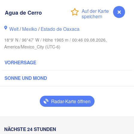
nclova
Agua de Cerro
Reynosa
Monterrey
Welt
/
Mexiko
/
Estado de Oaxaca
18°9' N / 96°47' W / Höhe 1965 m / 00:46 09.08.2026,
America/Mexico_City (UTC-6)
Ciudad Victoria
VORHERSAGE
Tampico
n Luis Potosí
SONNE UND MOND
eón
Querétaro
Poza Rica
Radar-Karte öffnen
Ciudad de México
Veracruz
Ciudad d
H
Agua de Cerro
NÄCHSTE 24 STUNDEN
Coatzacoalcos