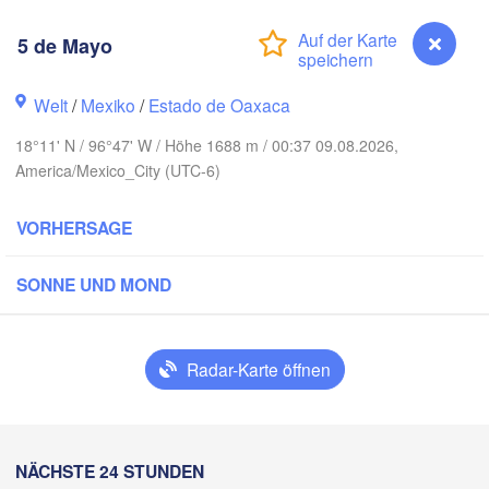
nclova
5 de Mayo
Reynosa
Monterrey
Welt
/
Mexiko
/
Estado de Oaxaca
18°11' N / 96°47' W / Höhe 1688 m / 00:37 09.08.2026,
America/Mexico_City (UTC-6)
Ciudad Victoria
VORHERSAGE
Tampico
n Luis Potosí
SONNE UND MOND
eón
Querétaro
Poza Rica
Radar-Karte öffnen
Ciudad de México
Veracruz
Ciudad d
5 de Mayo
H
NÄCHSTE 24 STUNDEN
Coatzacoalcos