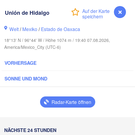
nclova
Unión de Hidalgo
Reynosa
Monterrey
Welt
/
Mexiko
/
Estado de Oaxaca
18°13' N / 96°44' W / Höhe 1074 m / 19:40 07.08.2026,
America/Mexico_City (UTC-6)
Ciudad Victoria
VORHERSAGE
Tampico
n Luis Potosí
SONNE UND MOND
ón
Querétaro
Poza Rica
Radar-Karte öffnen
Ciudad de México
Veracruz
Ciudad d
Unión de Hidalgo
NÄCHSTE 24 STUNDEN
T
Coatzacoalcos