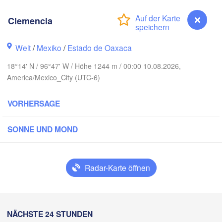
nclova
Clemencia
Reynosa
Monterrey
Welt
/
Mexiko
/
Estado de Oaxaca
18°14' N / 96°47' W / Höhe 1244 m / 00:00 10.08.2026,
America/Mexico_City (UTC-6)
Ciudad Victoria
VORHERSAGE
Tampico
n Luis Potosí
SONNE UND MOND
eón
Querétaro
Poza Rica
Radar-Karte öffnen
Ciudad de México
Veracruz
Ciudad d
Clemencia
NÄCHSTE 24 STUNDEN
H
Coatzacoalcos