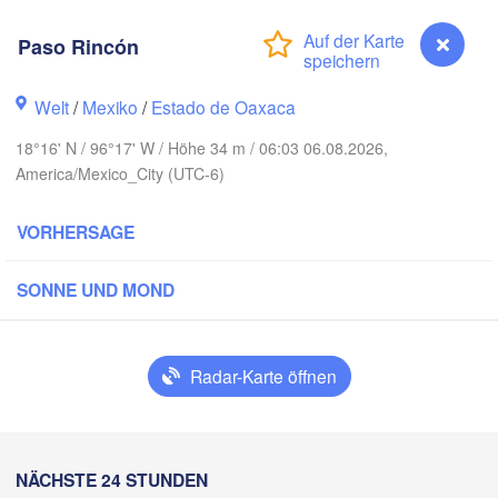
Paso Rincón
Reynosa
Monterrey
Welt
/
Mexiko
/
Estado de Oaxaca
18°16' N / 96°17' W / Höhe 34 m / 06:03 06.08.2026,
H
America/Mexico_City (UTC-6)
Ciudad Victoria
VORHERSAGE
Tampico
uis Potosí
SONNE UND MOND
Querétaro
Poza Rica
Radar-Karte öffnen
Ciudad de México
Veracruz
Ciudad del 
Tehuacán
T
Paso Rincón
NÄCHSTE 24 STUNDEN
Coatzacoalcos