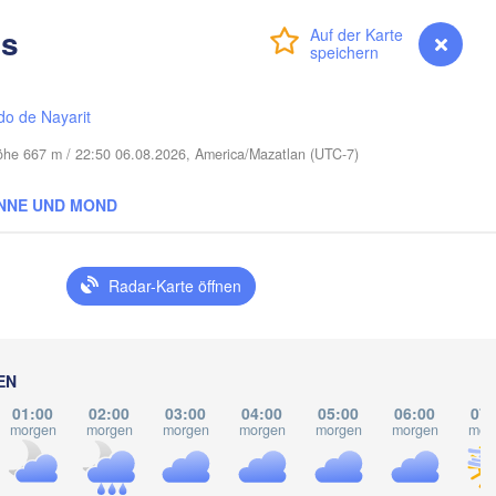
Mobile
Baton Rouge
Talla
as
Anmelden
Premium
myVentusky
Vorhersage
do de Nayarit
Höhe 667 m / 22:50 06.08.2026, America/Mazatlan (UTC-7)
NNE UND MOND
Radar-Karte öffnen
EN
01:00
02:00
03:00
04:00
05:00
06:00
07:
morgen
morgen
morgen
morgen
morgen
morgen
mor
Pi