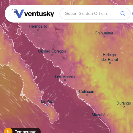
H
Hermosillo
Chihuahua
Ciudad Obregón
Hidalgo 

del Parral
Los Mochis
Culiacán
La Paz
Durango
Mazatlán
Temperatur