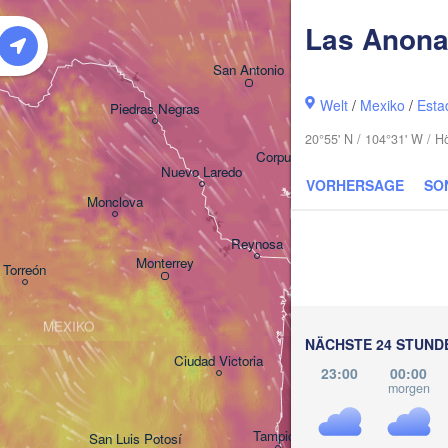
Las Anon
Houston
San Antonio
Welt
/
Mexiko
/
Esta
Piedras Negras
20°55' N / 104°31' W / 
Corpus Christi
Nuevo Laredo
VORHERSAGE
SO
Monclova
Reynosa
Monterrey
Torreón
MEXIKO
NÄCHSTE 24 STUND
Ciudad Victoria
23:00
00:00
morgen
Tampico
San Luis Potosí