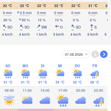
22 °C
22 °C
22 °C
22 °C
22 °C
21 °C
23 
Cancún
Mérida
0 mm
0.5 mm
0 mm
0 mm
0 mm
0 mm
0 
20 %
50 %
10 %
10 %
0 %
0 %
0 
Campeche
SO
SO
SW
O
SO
S
4 km/h
4 km/h
1 km/h
3 km/h
4 km/h
5 km/h
5 k
Ciudad del Carmen
Chetumal
alcos
BELIZE
Tuxtla Gutiérrez
SO
MO
DI
MI
DO
FR
San Pedro Sula
GUATEMALA
31 °C
31 °C
31 °C
34 °C
32 °C
28 °C
Ciudad de 

Tapachula
Catacamas
Guatemala
HONDURAS
08:00
11:00
14:00
17:00
20:00
23:00
Tegucigalpa
San Salvador