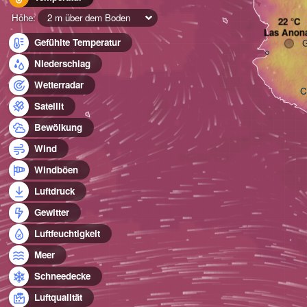
Höhe:
2 m über dem Boden
Las Anon
Gefühlte Temperatur
G
Niederschlag
Wetterradar
C
Satellit
Bewölkung
Wind
Windböen
Luftdruck
Gewitter
Luftfeuchtigkeit
Meer
Schneedecke
Luftqualität