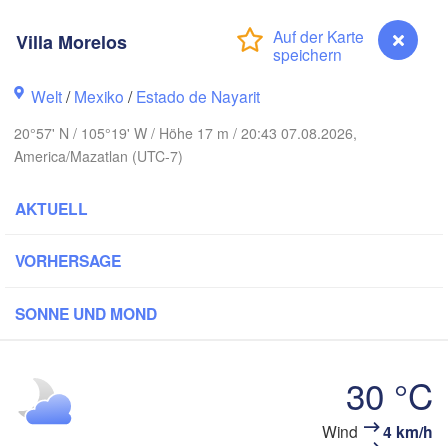
o
Villa Morelos
Piedras
Chihuahua
Welt
/
Mexiko
/
Estado de Nayarit
d Obregón
Hidalgo 

20°57' N / 105°19' W / Höhe 17 m / 20:43 07.08.2026,
del Parral
Monclova
America/Mazatlan (UTC-7)
Los Mochis
Mont
Torreón
AKTUELL
Culiacán
VORHERSAGE
MEXIKO
Paz
Durango
SONNE UND MOND
Mazatlán
San Luis Po
30 °C
León
Wind
4 km/h
Villa Morelos
Guadalajara