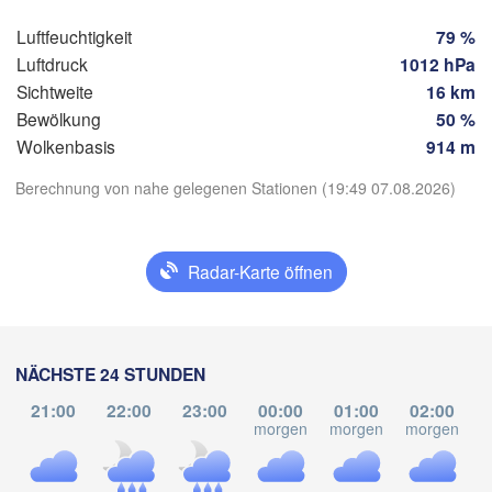
Quer
Luftfeuchtigkeit
79 %
Luftdruck
1012 hPa
Colima
Sichtweite
16 km
Bewölkung
50 %
Wolkenbasis
914 m
App herunterladen
Berechnung von nahe gelegenen Stationen (19:49 07.08.2026)
A
Temperatur
Radar-Karte öffnen
2 m über dem Boden
Mi
Do
Fr
Sa
So
Mo
Di
NÄCHSTE 24 STUNDEN
05. Aug
06. Aug
07. Aug
08. Aug
09. Aug
10. Aug
11. Aug
21:00
22:00
23:00
00:00
01:00
02:00
morgen
morgen
morgen
m
01
02
03
04
05
06
07
:00
:00
:00
:00
:00
:00
:00