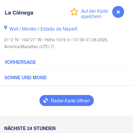
La Ciénega
Piedras Negra
Chihuahua
Welt
/
Mexiko
/
Estado de Nayarit
Nuevo 
Hidalgo 

21°2' N / 104°27' W / Höhe 1019 m / 07:06 07.08.2026,
del Parral
Monclova
America/Mazatlan (UTC-7)
s Mochis
Monterrey
VORHERSAGE
Torreón
Culiacán
SONNE UND MOND
MEXIKO
Durango
H
Ciud
Mazatlán
Radar-Karte öffnen
San Luis Potosí
León
La Ciénega
NÄCHSTE 24 STUNDEN