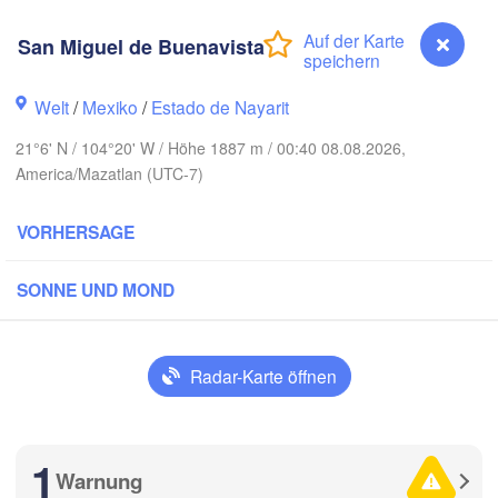
San Miguel de Buenavista
H
Piedras Negras
Chihuahua
Welt
/
Mexiko
/
Estado de Nayarit
egón
Nuevo 
Hidalgo 

21°6' N / 104°20' W / Höhe 1887 m / 00:40 08.08.2026,
del Parral
Monclova
America/Mazatlan (UTC-7)
 Mochis
T
Monterrey
VORHERSAGE
Torreón
Culiacán
SONNE UND MOND
MEXIKO
Durango
Ciuda
Mazatlán
Radar-Karte öffnen
San Luis Potosí
1
Warnung
San Miguel de Buenavista
León