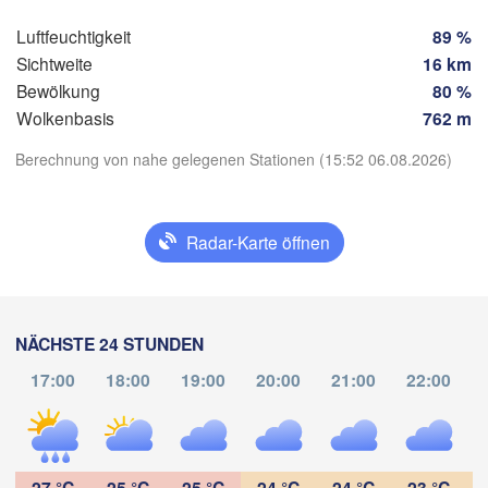
Guadalajara
Puerto Vallarta
Querétaro
Luftfeuchtigkeit
89 %
Sichtweite
16 km
Ciuda
Bewölkung
80 %
Colima
Wolkenbasis
762 m
Berechnung von nahe gelegenen Stationen (15:52 06.08.2026)
App herunterladen
Acapu
Radar-Karte öffnen
Temperatur
2 m über dem Boden
NÄCHSTE 24 STUNDEN
Di
Mi
Do
Fr
Sa
So
Mo
17:00
18:00
19:00
20:00
21:00
22:00
04. Aug
05. Aug
06. Aug
07. Aug
08. Aug
09. Aug
10. Aug
21
22
23
00
01
02
03
:00
:00
:00
:00
:00
:00
:00
27 °C
25 °C
25 °C
24 °C
24 °C
23 °C