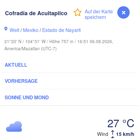
Cofradía de Acuitapilco
Piedras Negr
Chihuahua
Welt
/
Mexiko
/
Estado de Nayarit
regón
Nuevo
21°20' N / 104°31' W / Höhe 757 m / 16:51 06.08.2026,
Hidalgo 

del Parral
America/Mazatlan (UTC-7)
Monclova
AKTUELL
s Mochis
Monterre
Torreón
VORHERSAGE
Culiacán
MEXIKO
Durango
SONNE UND MOND
Ciud
Mazatlán
27 °C
San Luis Potosí
Wind
15 km/h
Cofradía de Acuitapilco
León