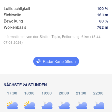
Guadalajara
Puerto Vallarta
Queréta
Luftfeuchtigkeit
100 %
Sichtweite
16 km
Ciu
Bewölkung
80 %
Colima
Wolkenbasis
762 m
Informationen von der Station Tepic, Entfernung: 6 km (15:44
07.08.2026)
App herunterladen
Aca
Temperatur
Radar-Karte öffnen
2 m über dem Boden
Mi
Do
Fr
Sa
So
Mo
Di
NÄCHSTE 24 STUNDEN
05. Aug
06. Aug
07. Aug
08. Aug
09. Aug
10. Aug
11. Aug
17:00
18:00
19:00
20:00
21:00
22:00
21
22
23
00
01
02
03
:00
:00
:00
:00
:00
:00
:00