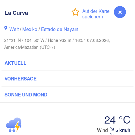
La Curva
Piedras Ne
Chihuahua
Welt
/
Mexiko
/
Estado de Nayarit
bregón
Nue
21°21' N / 104°50' W / Höhe 932 m / 16:54 07.08.2026,
Hidalgo 

del Parral
America/Mazatlan (UTC-7)
Monclova
AKTUELL
Los Mochis
Monter
Torreón
VORHERSAGE
Culiacán
MEXIKO
Durango
SONNE UND MOND
Ci
Mazatlán
24 °C
San Luis Potos
La Curva
Wind
5 km/h
León