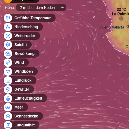
Höhe:
2 m über dem Boden
La Palmit
Gefühlte Temperatur
G
Niederschlag
Puerto Vallarta
Wetterradar
Satellit
C
Bewölkung
Wind
Windböen
Luftdruck
Gewitter
Luftfeuchtigkeit
Meer
Schneedecke
Luftqualität