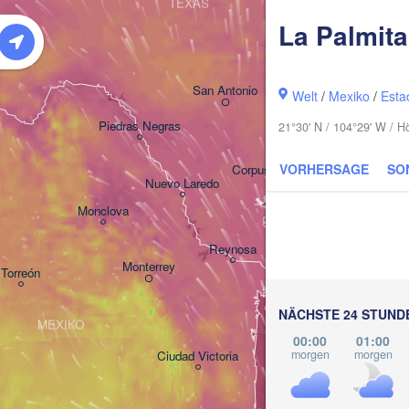
TEXAS
La Palmita
Houston
San Antonio
Welt
/
Mexiko
/
Esta
Piedras Negras
21°30' N / 104°29' W / 
VORHERSAGE
SO
Corpus Christi
Nuevo Laredo
Monclova
Reynosa
Monterrey
Torreón
NÄCHSTE 24 STUND
MEXIKO
00:00
01:00
morgen
morgen
Ciudad Victoria