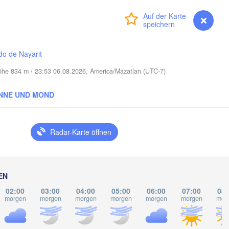
LOUISIANA
Mobile
Anmelden
Premium
myVentusky
Vorhersage
Baton Rouge
Talla
do de Nayarit
Höhe 834 m / 23:53 06.08.2026, America/Mazatlan (UTC-7)
NNE UND MOND
Radar-Karte öffnen
EN
02:00
03:00
04:00
05:00
06:00
07:00
08:
morgen
morgen
morgen
morgen
morgen
morgen
mor