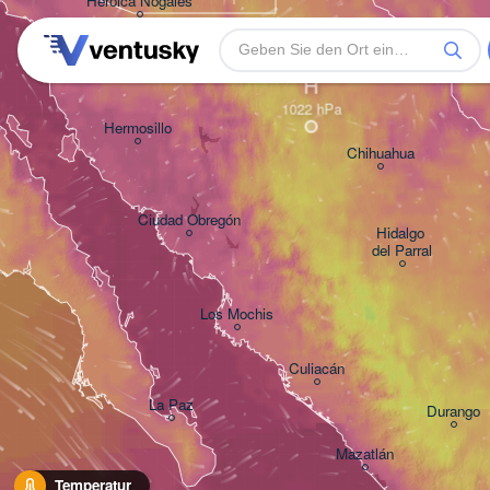
Heroica Nogales
H
Hermosillo
Chihuahua
Ciudad Obregón
Hidalgo 

del Parral
Los Mochis
Culiacán
La Paz
Durango
Mazatlán
Temperatur