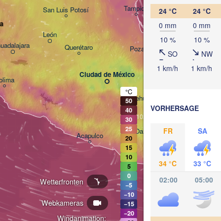
Tampico
San Luis Potosí
24 °C
24 °C
a
0 mm
0 mm
León
10 %
10 %
uadalajara
Querétaro
Poza Rica
SO
NW
1 km/h
1 km/h
Ciudad de México
olima
Veracruz
°C
Tehuacán
50
H
Coatzacoa
VORHERSAGE
40
30
25
FR
SA
Oaxaca de Juárez
Acapulco
20
15
10
34 °C
33 °C
5
0
02:00
05:00
Wetterfronten
−5
−10
Webkameras
−15
−20
Windanimation: