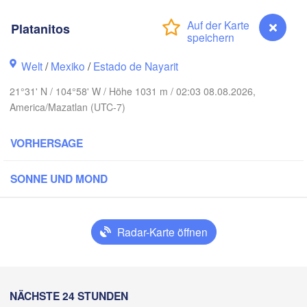
Platanitos
H
Piedras Ne
Chihuahua
Welt
/
Mexiko
/
Estado de Nayarit
21°31' N / 104°58' W / Höhe 1031 m / 02:03 08.08.2026,
Obregón
Nu
Hidalgo 

America/Mazatlan (UTC-7)
del Parral
Monclova
VORHERSAGE
Los Mochis
Monter
T
Torreón
SONNE UND MOND
Culiacán
MEXIKO
z
Durango
C
Radar-Karte öffnen
Mazatlán
San Luis Poto
Platanitos
NÄCHSTE 24 STUNDEN