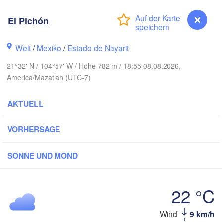
El Pichón
H
Piedras Ne
Chihuahua
Welt
/
Mexiko
/
Estado de Nayarit
21°32' N / 104°57' W / Höhe 782 m / 18:55 08.08.2026,
Obregón
Nue
Hidalgo 

America/Mazatlan (UTC-7)
del Parral
Monclova
AKTUELL
Los Mochis
Monter
Torreón
VORHERSAGE
Culiacán
MEXIKO
z
Durango
SONNE UND MOND
C
Mazatlán
22 °C
San Luis Poto
Wind
9 km/h
El Pichón