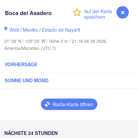
Boca del Asadero
o
Piedras
Chihuahua
Welt
/
Mexiko
/
Estado de Nayarit
21°38' N / 105°25' W / Höhe 3 m / 21:18 06.08.2026,
ad Obregón
Hidalgo 

America/Mazatlan (UTC-7)
del Parral
Monclova
VORHERSAGE
Los Mochis
Mon
Torreón
SONNE UND MOND
Culiacán
MEXIKO
 Paz
Durango
Radar-Karte öffnen
Mazatlán
San Luis P
Boca del Asadero
NÄCHSTE 24 STUNDEN