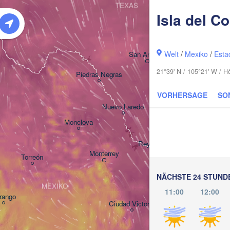
TEXAS
Isla del C
Housto
Welt
/
Mexiko
/
Esta
San Antonio
21°39' N / 105°21' W / 
Piedras Negras
VORHERSAGE
SO
Corpus Christi
Nuevo Laredo
Monclova
Reynosa
Monterrey
Torreón
NÄCHSTE 24 STUND
MEXIKO
11:00
12:00
rango
Ciudad Victoria