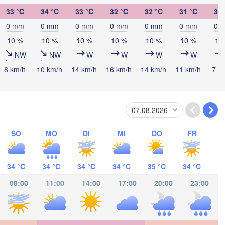
33 °C
34 °C
33 °C
32 °C
32 °C
31 °C
30 
0 mm
0 mm
0 mm
0 mm
0 mm
0 mm
0 
Cancún
10 %
10 %
10 %
10 %
10 %
10 %
10
Mérida
NW
NW
W
W
W
W
8 km/h
10 km/h
14 km/h
16 km/h
14 km/h
11 km/h
7 k
Campeche
Ciudad del Carmen
Chetumal
T
SO
MO
DI
MI
DO
FR
BELIZE
Tuxtla Gutiérrez
34 °C
34 °C
34 °C
34 °C
35 °C
34 °C
H
San Pedro Sula
GUATEMALA
08:00
11:00
14:00
17:00
20:00
23:00
Ciudad de 

Catacamas
Guatemala
HONDURAS
Tegucigalpa
San Salvador