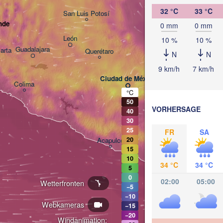
32 °C
33 °C
Tampico
San Luis Potosí
nde
0 mm
0 mm
León
10 %
10 %
Guadalajara
larta
Querétaro
Poza Rica
N
N
9 km/h
7 km/h
Ciudad de México
Colima
Veracruz
°C
50
Tehuacán
VORHERSAGE
40
30
25
FR
SA
Oaxaca de Juárez
20
Acapulco
15
10
34 °C
34 °C
5
0
02:00
05:00
Wetterfronten
−5
−10
Webkameras
−15
−20
Windanimation: