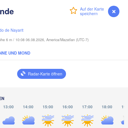
onde
LOUISIANA
Anmelden
Premium
myVentusky
Vorhersage
Mobile
Baton Rouge
n
do de Nayarit
Höhe 6 m / 10:08 06.08.2026, America/Mazatlan (UTC-7)
NNE UND MOND
Radar-Karte öffnen
EN
13:00
14:00
15:00
16:00
17:00
18:00
19: