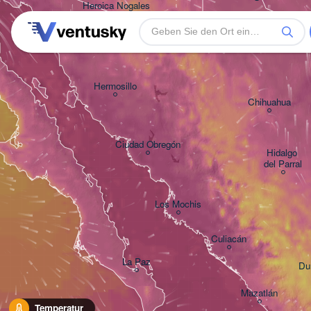
Heroica Nogales
Hermosillo
Chihuahua
Ciudad Obregón
Hidalgo 

del Parral
Los Mochis
Culiacán
La Paz
Du
Mazatlán
Temperatur