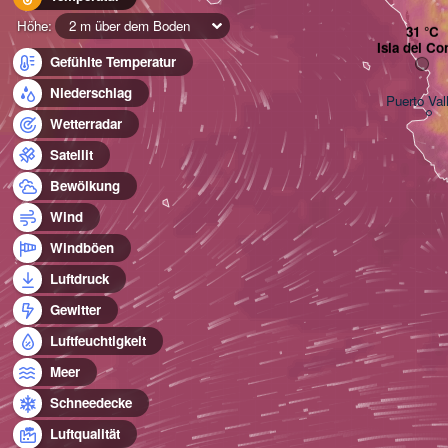
Höhe:
2 m über dem Boden
Isla del Co
Gefühlte Temperatur
Niederschlag
Puerto Val
Wetterradar
Satellit
Bewölkung
Wind
Windböen
Luftdruck
Gewitter
Luftfeuchtigkeit
Meer
Schneedecke
Luftqualität