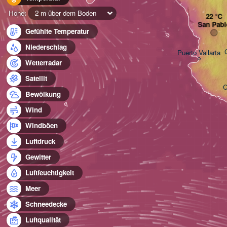
Höhe:
2 m über dem Boden
San Pabl
Gefühlte Temperatur
Niederschlag
Puerto Vallarta
Wetterradar
Satellit
C
Bewölkung
Wind
Windböen
Luftdruck
Gewitter
Luftfeuchtigkeit
Meer
Schneedecke
Luftqualität