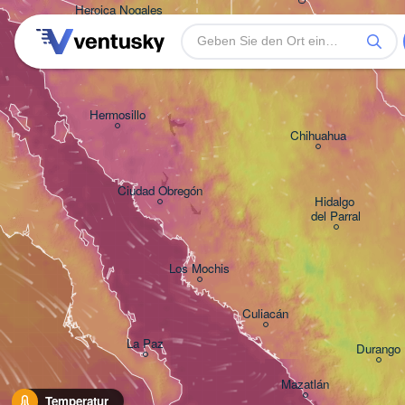
Heroica Nogales
Hermosillo
Chihuahua
Ciudad Obregón
Hidalgo 

del Parral
Los Mochis
Culiacán
La Paz
Durango
Mazatlán
Temperatur