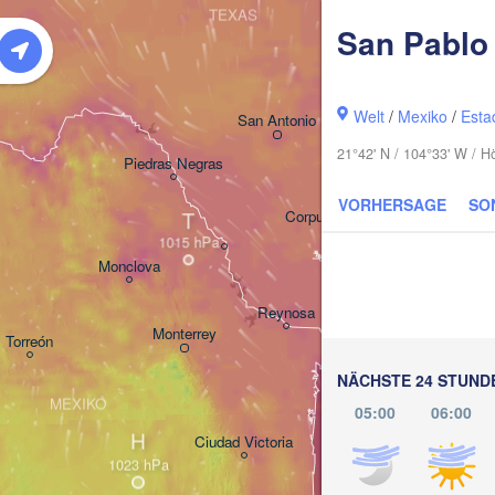
TEXAS
San Pablo
Houston
Welt
/
Mexiko
/
Esta
San Antonio
21°42' N / 104°33' W / 
Piedras Negras
VORHERSAGE
SO
T
Corpus Christi
Monclova
Reynosa
Monterrey
Torreón
NÄCHSTE 24 STUND
MEXIKO
05:00
06:00
H
Ciudad Victoria