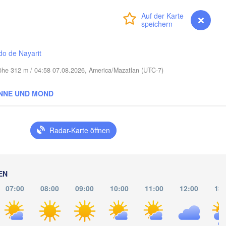
LOUISIANA
Anmelden
Premium
myVentusky
Vorhersage
Mobile
Baton Rouge
Talla
do de Nayarit
Höhe 312 m / 04:58 07.08.2026, America/Mazatlan (UTC-7)
NNE UND MOND
Radar-Karte öffnen
EN
07:00
08:00
09:00
10:00
11:00
12:00
13: