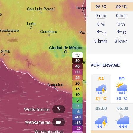
22 °C
22 °C
Tampico
San Luis Potosí
o
0 mm
0 mm
León
0 %
0 %
Guadalajara
Querétaro
Poza Rica
O
O
3 km/h
3 km/h
Ciudad de México
olima
Veracruz
°C
50
Tehuacán
VORHERSAGE
40
Coatzaco
30
25
SA
SO
Oaxaca de Juárez
20
Acapulco
15
10
31 °C
30 °C
5
0
02:00
05:00
Wetterfronten
−5
−10
Webkameras
−15
−20
Windanimation: