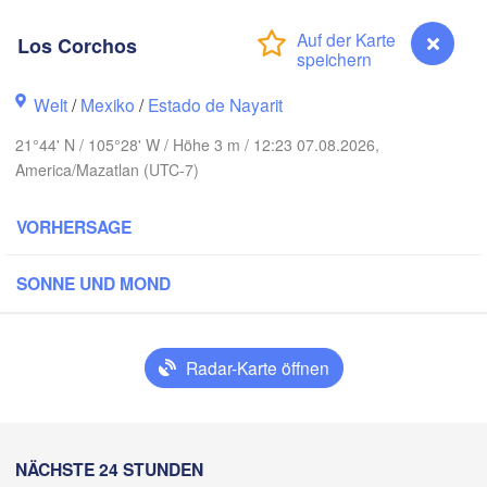
Los Corchos
lo
Piedras
Chihuahua
Welt
/
Mexiko
/
Estado de Nayarit
21°44' N / 105°28' W / Höhe 3 m / 12:23 07.08.2026,
ad Obregón
Hidalgo 

America/Mazatlan (UTC-7)
del Parral
Monclova
VORHERSAGE
Los Mochis
Mon
Torreón
SONNE UND MOND
Culiacán
MEXIKO
 Paz
Durango
Radar-Karte öffnen
Mazatlán
San Luis P
NÄCHSTE 24 STUNDEN
Los Corchos