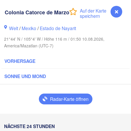
Colonia Catorce de Marzo
Piedras N
Chihuahua
Welt
/
Mexiko
/
Estado de Nayarit
21°44' N / 105°4' W / Höhe 116 m / 01:50 10.08.2026,
 Obregón
Nu
Hidalgo 

America/Mazatlan (UTC-7)
del Parral
Monclova
VORHERSAGE
Los Mochis
Monte
Torreón
SONNE UND MOND
Culiacán
H
MEXIKO
az
H
Radar-Karte öffnen
Mazatlán
San Luis Pot
Colonia Catorce de Marzo
NÄCHSTE 24 STUNDEN