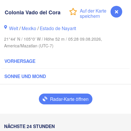
Colonia Vado del Cora
Piedras N
Chihuahua
Welt
/
Mexiko
/
Estado de Nayarit
21°44' N / 105°0' W / Höhe 52 m / 05:28 09.08.2026,
Obregón
Nu
Hidalgo 

America/Mazatlan (UTC-7)
del Parral
Monclova
VORHERSAGE
Los Mochis
Monte
Torreón
SONNE UND MOND
Culiacán
MEXIKO
H
z
Durango
C
Radar-Karte öffnen
Mazatlán
San Luis Poto
Colonia Vado del Cora
NÄCHSTE 24 STUNDEN