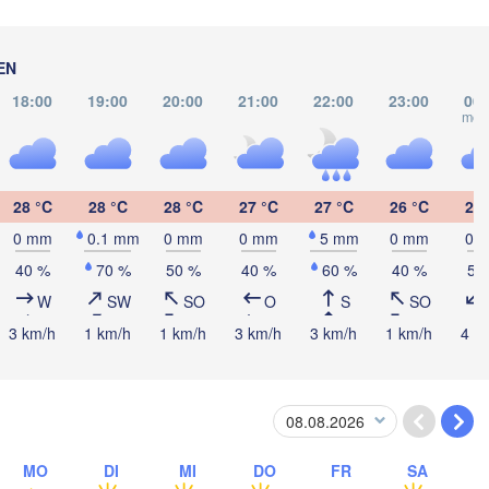
EN
Cancún
Mérida
18:00
19:00
20:00
21:00
22:00
23:00
00:
mor
Campeche
28 °C
28 °C
28 °C
27 °C
27 °C
26 °C
25 
Ciudad del Carmen
Chetumal
0 mm
0.1 mm
0 mm
0 mm
5 mm
0 mm
0 
acoalcos
40 %
70 %
50 %
40 %
60 %
40 %
50
W
SW
SO
O
S
SO
BELIZE
Tuxtla Gutiérrez
3 km/h
1 km/h
1 km/h
3 km/h
3 km/h
1 km/h
4 k
San Pedro Sula
GUATEMALA
Ciudad de 

Tapachula
Catacamas
Guatemala
HONDURAS
Tegucigalpa
MO
DI
MI
DO
FR
SA
San Salvador