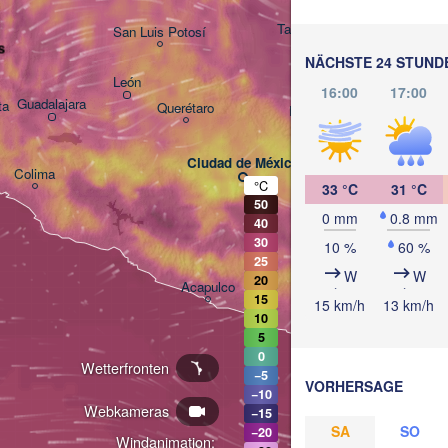
Tampico
San Luis Potosí
s
NÄCHSTE 24 STUND
León
16:00
17:00
Guadalajara
ta
Querétaro
Poza Rica
Ciudad de México
Colima
Veracruz
°C
33 °C
31 °C
50
Tehuacán
0 mm
0.8 mm
40
Coatz
30
10 %
60 %
25
W
W
Oaxaca de Juárez
20
Acapulco
15
15 km/h
13 km/h
10
5
0
Wetterfronten
−5
VORHERSAGE
−10
Webkameras
−15
SA
SO
−20
Windanimation: