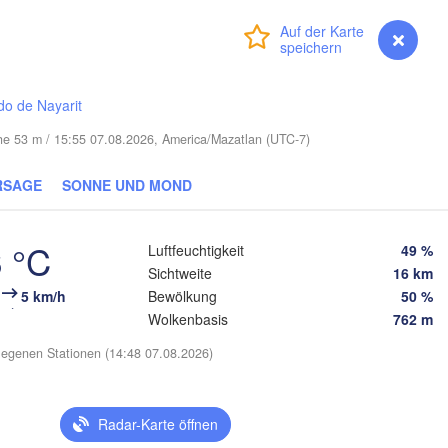
Anmelden
Premium
myVentusky
Vorhersage
LOUISIANA
Mobile
Baton Rouge
T
do de Nayarit
öhe 53 m / 15:55 07.08.2026, America/Mazatlan (UTC-7)
RSAGE
SONNE UND MOND
 °C
Luftfeuchtigkeit
49 %
Sichtweite
16 km
5 km/h
Bewölkung
50 %
Wolkenbasis
762 m
egenen Stationen (14:48 07.08.2026)
Radar-Karte öffnen