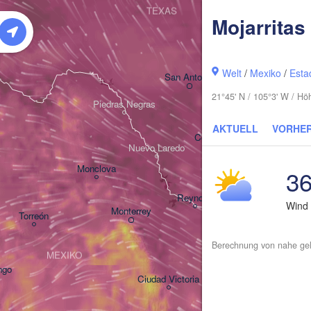
TEXAS
Mojarritas
Houston
Welt
/
Mexiko
/
Esta
San Antonio
21°45' N / 105°3' W / H
Piedras Negras
AKTUELL
VORHE
Corpus Christi
Nuevo Laredo
Monclova
36
Reynosa
Wind
Monterrey
Torreón
Berechnung von nahe gel
MEXIKO
ngo
Ciudad Victoria