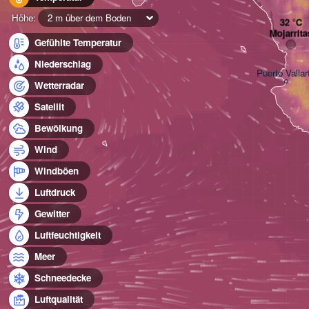
Höhe:
2 m über dem Boden
Mojarrita
Gefühlte Temperatur
Niederschlag
Puerto Vallar
Wetterradar
Satellit
Bewölkung
Wind
Windböen
Luftdruck
Gewitter
Luftfeuchtigkeit
Meer
Schneedecke
Luftqualität