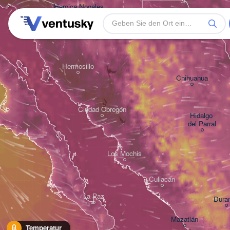
Heroica Nogales
Hermosillo
Chihuahua
Ciudad Obregón
Hidalgo 

del Parral
Los Mochis
Culiacán
La Paz
Dura
Mazatlán
Temperatur