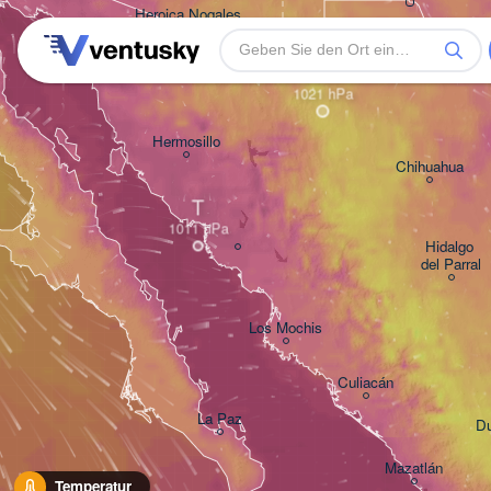
Heroica Nogales
H
Hermosillo
Chihuahua
T
Hidalgo 

del Parral
Los Mochis
Culiacán
La Paz
Du
Mazatlán
Temperatur