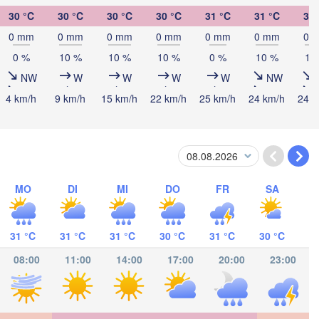
30 °C
30 °C
30 °C
30 °C
31 °C
31 °C
31 
0 mm
0 mm
0 mm
0 mm
0 mm
0 mm
0 
0 %
10 %
10 %
10 %
0 %
10 %
10
Cancún
Mérida
NW
W
W
W
W
NW
4 km/h
9 km/h
15 km/h
22 km/h
25 km/h
24 km/h
24 k
Campeche
Ciudad del Carmen
Chetumal
atzacoalcos
MO
DI
MI
DO
FR
SA
BELIZE
Tuxtla Gutiérrez
31 °C
31 °C
31 °C
30 °C
31 °C
30 °C
San Pedro Sula
08:00
11:00
14:00
17:00
20:00
23:00
GUATEMALA
Ciudad de 

Tapachula
Catacama
Guatemala
HONDURAS
Tegucigalpa
San Salvador