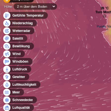
Höhe:
2 m über dem Boden
Toro Moc
Gefühlte Temperatur
Niederschlag
Puerto Val
Wetterradar
Satellit
Bewölkung
Wind
Windböen
Luftdruck
Gewitter
Luftfeuchtigkeit
Meer
Schneedecke
Luftqualität