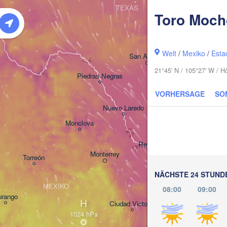
TEXAS
Toro Moch
Houst
Welt
/
Mexiko
/
Esta
San Antonio
21°45' N / 105°27' W / 
Piedras Negras
VORHERSAGE
SO
Corpus Christi
Nuevo Laredo
Monclova
Reynosa
Monterrey
Torreón
NÄCHSTE 24 STUND
MEXIKO
08:00
09:00
rango
H
Ciudad Victoria