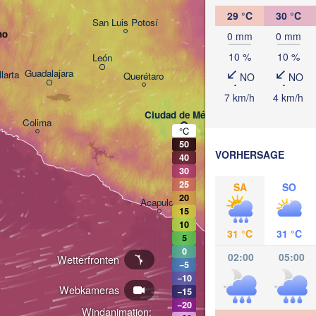
29 °C
30 °C
Tampico
San Luis Potosí
ho
0 mm
0 mm
10 %
10 %
León
Guadalajara
larta
Querétaro
NO
NO
Poza Rica
7 km/h
4 km/h
Ciudad de México
Colima
Veracruz
°C
50
Tehuacán
VORHERSAGE
40
Co
30
25
SA
SO
Oaxaca de Juárez
20
Acapulco
15
10
31 °C
31 °C
5
0
02:00
05:00
Wetterfronten
−5
−10
Webkameras
−15
−20
Windanimation: