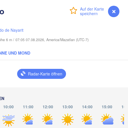
o
Anmelden
Premium
myVentusky
Vorhersage
LOUISIANA
Mobile
Baton Rouge
on
do de Nayarit
Höhe 6 m / 07:05 07.08.2026, America/Mazatlan (UTC-7)
NNE UND MOND
Radar-Karte öffnen
EN
10:00
11:00
12:00
13:00
14:00
15:00
16: