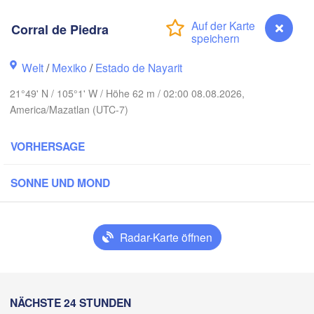
Corral de Piedra
H
Piedras N
Chihuahua
Welt
/
Mexiko
/
Estado de Nayarit
21°49' N / 105°1' W / Höhe 62 m / 02:00 08.08.2026,
 Obregón
Nu
America/Mazatlan (UTC-7)
Hidalgo 

del Parral
Monclova
VORHERSAGE
Los Mochis
Monte
T
Torreón
SONNE UND MOND
Culiacán
MEXIKO
z
Durango
Radar-Karte öffnen
Mazatlán
San Luis Poto
Corral de Piedra
NÄCHSTE 24 STUNDEN