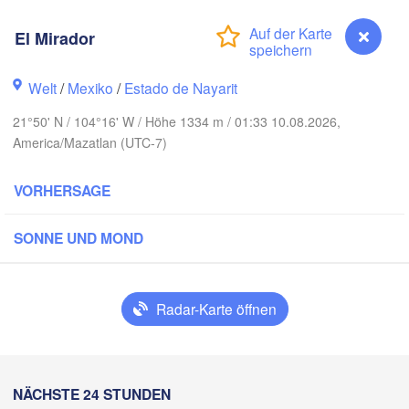
El Mirador
Piedras Negras
Chihuahua
Welt
/
Mexiko
/
Estado de Nayarit
21°50' N / 104°16' W / Höhe 1334 m / 01:33 10.08.2026,
T
gón
Nuevo L
America/Mazatlan (UTC-7)
Hidalgo 

del Parral
Monclova
VORHERSAGE
 Mochis
Monterrey
Torreón
SONNE UND MOND
Culiacán
H
MEXIKO
H
Radar-Karte öffnen
Ciudad
Mazatlán
San Luis Potosí
El Mirador
NÄCHSTE 24 STUNDEN