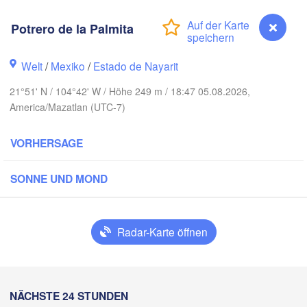
Potrero de la Palmita
Piedras Neg
Chihuahua
Welt
/
Mexiko
/
Estado de Nayarit
21°51' N / 104°42' W / Höhe 249 m / 18:47 05.08.2026,
bregón
Nuev
America/Mazatlan (UTC-7)
Hidalgo 

del Parral
Monclova
VORHERSAGE
os Mochis
Monterr
Torreón
SONNE UND MOND
Culiacán
MEXIKO
Durango
Radar-Karte öffnen
Ciu
Mazatlán
San Luis Potosí
Potrero de la Palmita
NÄCHSTE 24 STUNDEN