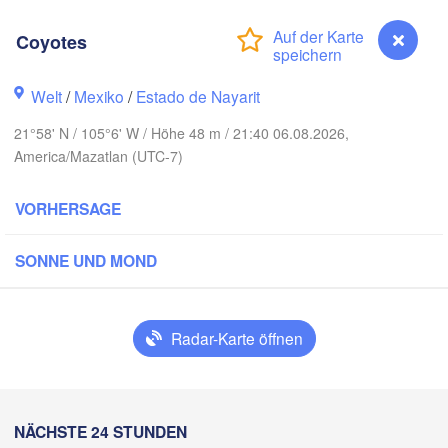
Coyotes
Welt
/
Mexiko
/
Estado de Nayarit
Piedras N
Chihuahua
21°58' N / 105°6' W / Höhe 48 m / 21:40 06.08.2026,
America/Mazatlan (UTC-7)
 Obregón
Nu
Hidalgo 

del Parral
Monclova
VORHERSAGE
Los Mochis
Monte
Torreón
SONNE UND MOND
Culiacán
MEXIKO
az
Durango
Radar-Karte öffnen
Mazatlán
San Luis Pot
Coyotes
NÄCHSTE 24 STUNDEN