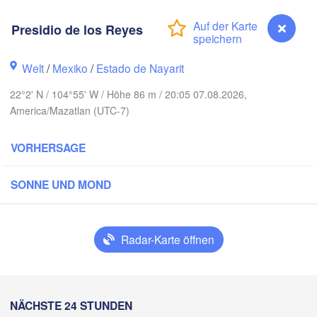
Presidio de los Reyes
Welt
/
Mexiko
/
Estado de Nayarit
Piedras Ne
Chihuahua
22°2' N / 104°55' W / Höhe 86 m / 20:05 07.08.2026,
America/Mazatlan (UTC-7)
Obregón
Nue
Hidalgo 

del Parral
Monclova
VORHERSAGE
Los Mochis
Monter
Torreón
SONNE UND MOND
Culiacán
MEXIKO
z
Durango
Radar-Karte öffnen
C
Mazatlán
San Luis Poto
Presidio de los Reyes
NÄCHSTE 24 STUNDEN