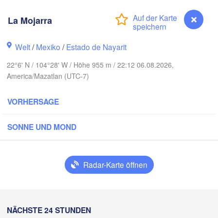
La Mojarra
Welt
/
Mexiko
/
Estado de Nayarit
Piedras Negra
Chihuahua
22°6' N / 104°28' W / Höhe 955 m / 22:12 06.08.2026,
America/Mazatlan (UTC-7)
egón
Nuevo
Hidalgo 

del Parral
Monclova
VORHERSAGE
s Mochis
Monterrey
SONNE UND MOND
Torreón
Culiacán
MEXIKO
Radar-Karte öffnen
Durango
Ciud
Mazatlán
La Mojarra
NÄCHSTE 24 STUNDEN
San Luis Potosí