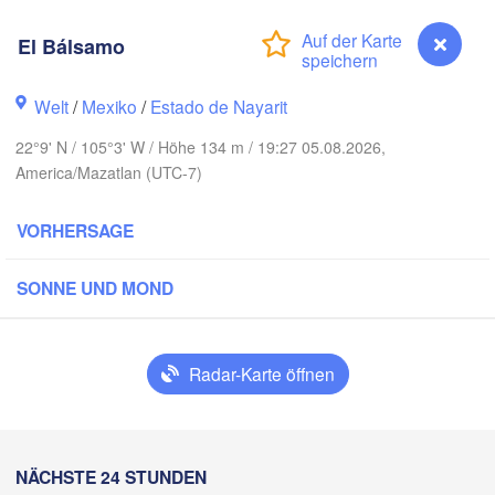
El Bálsamo
Welt
/
Mexiko
/
Estado de Nayarit
Piedras N
Chihuahua
22°9' N / 105°3' W / Höhe 134 m / 19:27 05.08.2026,
America/Mazatlan (UTC-7)
 Obregón
Nu
Hidalgo 

del Parral
Monclova
VORHERSAGE
Los Mochis
Monte
SONNE UND MOND
Torreón
Culiacán
MEXIKO
az
Radar-Karte öffnen
Durango
Mazatlán
El Bálsamo
NÄCHSTE 24 STUNDEN
San Luis Pot